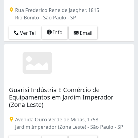
Vila Perus (3)
Rua Frederico Rene de Jaegher, 1815
Vila Piauí (1)
Rio Bonito - São Paulo - SP
Vila Plana (1)
Vila Ponte Rasa (1)
Info
Ver Tel
Email
Vila Prel (1)
Vila Regente Feijó (1)
Vila Romana (4)
Vila Romano (1)
Vila Rui Barbosa (1)
Vila Santa Catarina (5)
Vila Santa Delfina (1)
Vila São Silvestre (Zona Leste) (1)
Guarisi Indústria E Comércio de
Vila Sônia (1)
Equipamentos em Jardim Imperador
Vila das Belezas (1)
(Zona Leste)
Água Fria (1)
Avenida Ouro Verde de Minas, 1758
Jardim Imperador (Zona Leste) - São Paulo - SP