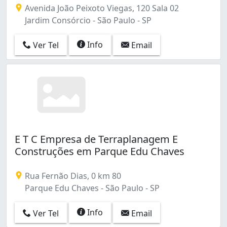
Avenida João Peixoto Viegas, 120 Sala 02
Jordanópolis (2)
Jardim Consórcio - São Paulo - SP
Lajeado (2)
Lapa (1)
Info
Ver Tel
Email
Limão (1)
Mirandópolis (1)
Moema (2)
Mooca (2)
Núcleo do Engordador (1)
Paraisópolis (3)
Parelheiros (1)
Parque América (1)
E T C Empresa de Terraplanagem E
Parque Anhangüera (1)
Construções em Parque Edu Chaves
Parque Atlântico (1)
Parque Boturussu (1)
Rua Fernão Dias, 0 km 80
Parque Casa de Pedra (1)
Parque Edu Chaves - São Paulo - SP
Parque Císper (1)
Parque Doroteia (1)
Info
Ver Tel
Email
Parque Edu Chaves (2)