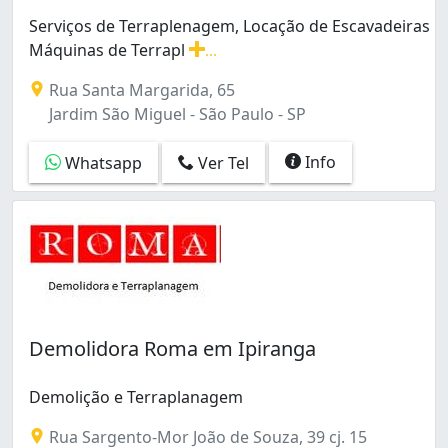
Bosque da Saúde (1)
Serviços de Terraplenagem, Locação de Escavadeiras
Brooklin Paulista (1)
Máquinas de Terrapl
...
Butantã (1)
Serviços de Terraplenagem, Locação de Escavadeiras 
Campo Belo (2)
Rua Santa Margarida, 65
Capela do Socorro (8)
Jardim São Miguel - São Paulo - SP
Casa Verde (3)
Centro (1)
Info
Whatsapp
Ver Tel
Cerqueira César (1)
Chácara Inglesa (2)
Chácara Mafalda (2)
Chácara Santa Maria (1)
Chácara Santana (3)
Chácara Santo Hubertus (1)
Chácara da Enseada (1)
Demolidora Roma em Ipiranga
Cidade Antônio Estevão de Carvalho (1)
Cidade Dutra (1)
Cidade Ipava (4)
Demolição e Terraplanagem
Cidade Monções (1)
Rua Sargento-Mor João de Souza, 39 cj. 15
Cidade Nova América (1)