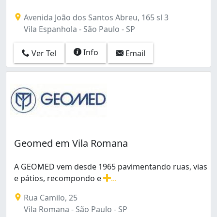
Vila Bancária Munhoz (2)
Avenida João dos Santos Abreu, 165 sl 3
Vila Bela do Sapopemba (1)
Vila Espanhola - São Paulo - SP
Vila Bertioga (1)
Vila Brasilina (5)
Info
Ver Tel
Email
Vila Brasilândia (11)
Vila Brasílio Machado (1)
Vila Calu (1)
Vila Carbone (1)
Vila Carmosina (2)
Vila Carolina (1)
Vila Carrão (1)
Vila Clara (1)
Geomed em Vila Romana
Vila Clarice (2)
Vila Cosmopolita (2)
A GEOMED vem desde 1965 pavimentando ruas, vias
Vila Curuçá (2)
e pátios, recompondo e
...
Vila Diva (Zona Norte) (2)
A GEOMED vem desde 1965 pavimentando ruas, vias e pá
Vila Dom Pedro I (1)
Rua Camilo, 25
Vila Ema (1)
Vila Romana - São Paulo - SP