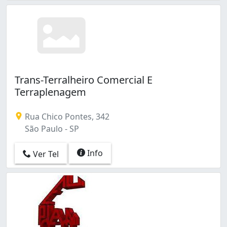
Parque Esmeralda (1)
Parque Fernanda (2)
Parque Guaianazes (1)
Parque Independência (1)
Parque Ipê (3)
Parque Maria Helena (1)
Parque Monteiro Soares (6)
Trans-Terralheiro Comercial E
Parque Munhoz (1)
Terraplenagem
Parque Novo Santo Amaro (3)
Parque Peruche (1)
Rua Chico Pontes, 342
Parque Regina (2)
São Paulo - SP
Parque Residencial Cocaia (1)
Parque São Rafael (1)
Info
Ver Tel
Parque da Mooca (1)
Penha de França (4)
Perdizes (2)
Pinheiros (4)
Recanto Campo Belo (1)
República (2)