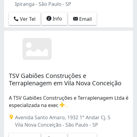
Ipiranga - São Paulo - SP
Cidade Nova Heliópolis (1)
Cidade Satélite Santa Bárbara (2)
Info
Ver Tel
Email
Cidade São Mateus (1)
City América (1)
Conjunto Habitacional Sitio Conceição (1)
Conjunto Promorar Estrada da Parada (1)
Conjunto Residencial Vista Verde (1)
Eldorado (1)
Embura (1)
Ermelino Matarazzo (2)
TSV Gabiões Construções e
Fazenda Morumbi (2)
Terraplenagem em Vila Nova Conceição
Freguesia do Ó (1)
Higienópolis (1)
A TSV Gabiões Construções e Terraplenagem Ltda é
Interlagos (2)
especializada na exec
...
Ipiranga (3)
A TSV Gabiões Construções e Terraplenagem Ltda é espe
Itaim Bibi (10)
Avenida Santo Amaro, 1932 1° Andar Cj. 5
Itaim Paulista (1)
Vila Nova Conceição - São Paulo - SP
Jaguaré (2)