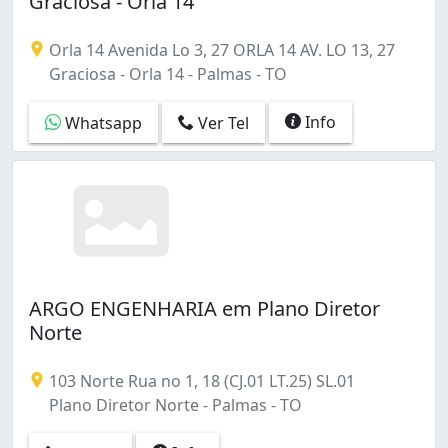
Graciosa - Orla 14
Jardim Taquari (Taquaralto) (1)
Loteamento Bertaville (1)
Orla 14 Avenida Lo 3, 27 ORLA 14 AV. LO 13, 27
PLANO D. SUL (4)
Graciosa - Orla 14 - Palmas - TO
Plano Diretor Norte (85)
Plano Diretor Sul (138)
Info
Whatsapp
Ver Tel
Setor Santa Fé (Taquaralto) (2)
Setor Santa Fé 2 (Taquaralto) (1)
Setor Sul (Taquaralto) (1)
Setor Sônia Regina (Taquaralto) (1)
Taquarussu (1)
área Rural de Palmas (2)
ARGO ENGENHARIA em Plano Diretor
Norte
103 Norte Rua no 1, 18 (CJ.01 LT.25) SL.01
Plano Diretor Norte - Palmas - TO