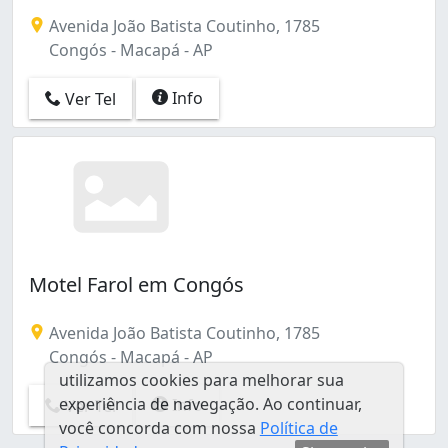
Novo Horizonte (1)
Avenida João Batista Coutinho, 1785
Santa Rita (1)
Congós - Macapá - AP
Info
Ver Tel
Motel Farol em Congós
Avenida João Batista Coutinho, 1785
Congós - Macapá - AP
utilizamos cookies para melhorar sua
experiência de navegação. Ao continuar,
Info
Ver Tel
você concorda com nossa
Política de