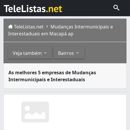
TeleListas.net
Mudanças Intermunicipais e
Interestaduais em Macapá ap
Veja também
Bairros
A primeira coisa que você deve fazer quando for se mud
Outros
Bairros
As melhores 5 empresas de Mudanças
Intermunicipais e Interestaduais
Mudanças (1)
Alvorada (1)
Centro (1)
Infraero (1)
Novo Horizonte (1)
São Lázaro (1)