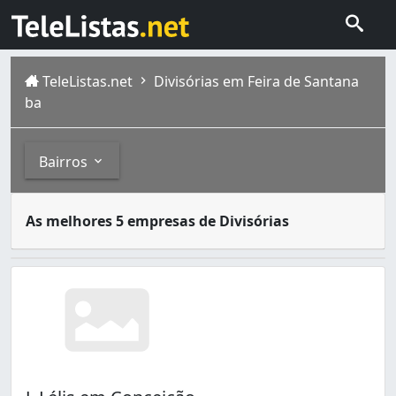
TeleListas.net
Divisórias em Feira de Santana
ba
Bairros
As divisórias são muito utilizadas para particionar ambi
Bairros
As melhores 5 empresas de Divisórias
Feira de Santana é um município brasileiro do estado da 
Brasília (1)
CIS (1)
Centro (4)
Conceição (1)
Lagoa Grande (1)
Muchila (1)