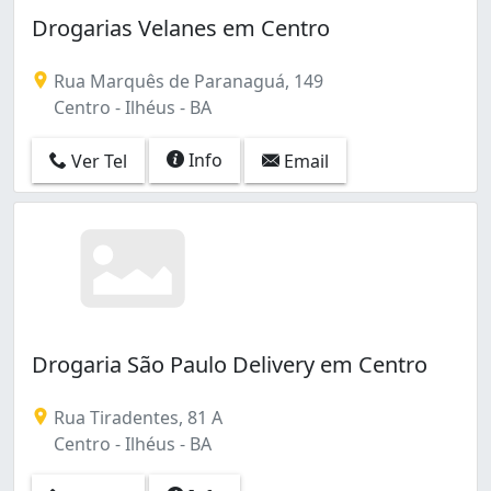
Nossa Senhora da Vitória (12)
Drogarias Velanes em Centro
Pontal (7)
Salobrinho (3)
Rua Marquês de Paranaguá, 149
São Francisco (2)
Centro - Ilhéus - BA
Teotônio Vilela (4)
Info
Ver Tel
Email
Drogaria São Paulo Delivery em Centro
Rua Tiradentes, 81 A
Centro - Ilhéus - BA