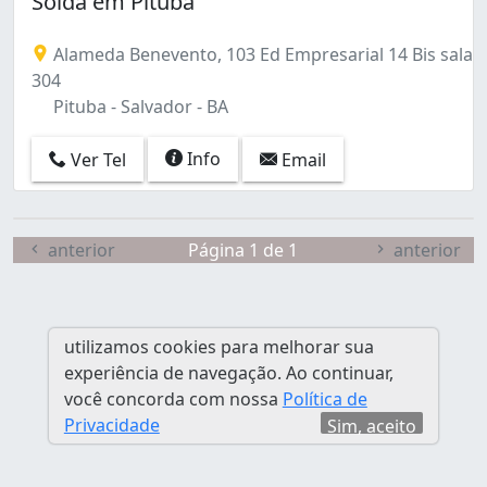
Solda em Pituba
Valéria (2)
Alameda Benevento, 103 Ed Empresarial 14 Bis sala
304
Pituba - Salvador - BA
Info
Ver Tel
Email
anterior
Página 1 de 1
anterior
utilizamos cookies para melhorar sua
experiência de navegação. Ao continuar,
você concorda com nossa
Política de
Privacidade
Sim, aceito