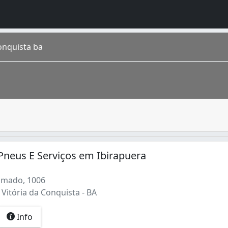
onquista ba
o automóvel, e que necessita constantemente de manutençã
sta fica localizado no estado da Bahia . Segundo o IBGE (
 (1)
Pneus E Serviços em Ibirapuera
umado, 1006
 Vitória da Conquista - BA
Info