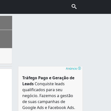
o ou substituição, pois se desgastam com facilidade. Não 
2012) sua população é de 315.884 habitantes, sendo o terce
Anúncio
Tráfego Pago e Geração de
Leads
Conquiste leads
qualificados para seu
negócio. Fazemos a gestão
de suas campanhas de
Google Ads e Facebook Ads.