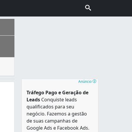
etc. Elas são feitas de forma personalizada e conforme o q
uma população estimada em 2.505.552 pessoas, que vivem em 
Anúncio
Tráfego Pago e Geração de
Leads
Conquiste leads
qualificados para seu
negócio. Fazemos a gestão
de suas campanhas de
Google Ads e Facebook Ads.