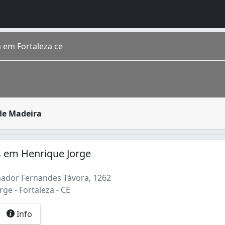
 em Fortaleza ce
mam uma moldura que se ajusta às portas, janelas, caixas, 
de Madeira
do Ceará . Situada na região Nordeste , a cidade conta com 
 em Henrique Jorge
ador Fernandes Távora, 1262
ge - Fortaleza - CE
Info