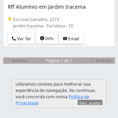
Itaperi (1)
Rff Alumínio em Jardim Iracema
Jacarecanga (1)
Jardim Iracema (1)
Coronel Carvalho, 2273
Messejana (1)
Jardim Iracema - Fortaleza - CE
Parque Genibaú (1)
Info
Ver Tel
Email
anterior
Página 1 de 1
anterior
utilizamos cookies para melhorar sua
experiência de navegação. Ao continuar,
você concorda com nossa
Política de
Privacidade
Sim, aceito