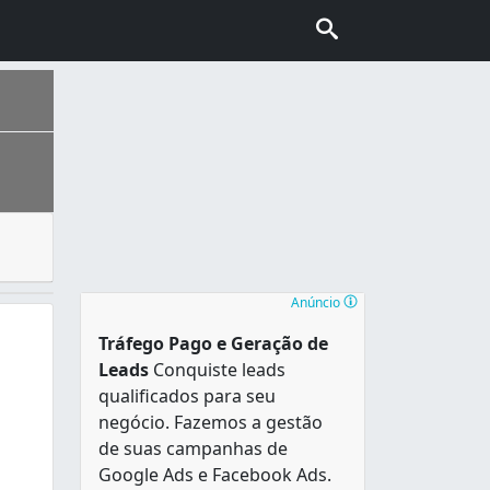
ílios. A marcenaria evoluiu da carpintaria, e na atualida
uma população estimada em 2.505.552 pessoas, que vivem em 
Anúncio
Tráfego Pago e Geração de
Leads
Conquiste leads
qualificados para seu
negócio. Fazemos a gestão
de suas campanhas de
Google Ads e Facebook Ads.