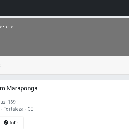
eza ce
eira em um objeto útil ou decorativo, como móveis e utens
s
do Ceará . Situada na região Nordeste , a cidade conta com 
em Maraponga
uz, 169
 Fortaleza - CE
Info