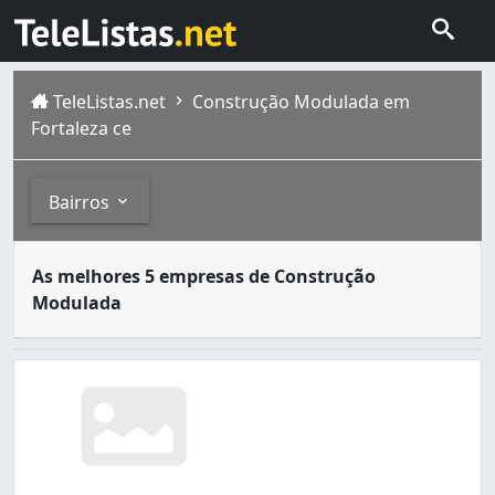
TeleListas.net
Construção Modulada em
Fortaleza ce
Bairros
Construção modular consiste no processo de construir ed
Bairros
As melhores 5 empresas de Construção
Fortaleza é a capital do estado brasileiro do Ceará . Si
Modulada
Prefeito José Walter (1)