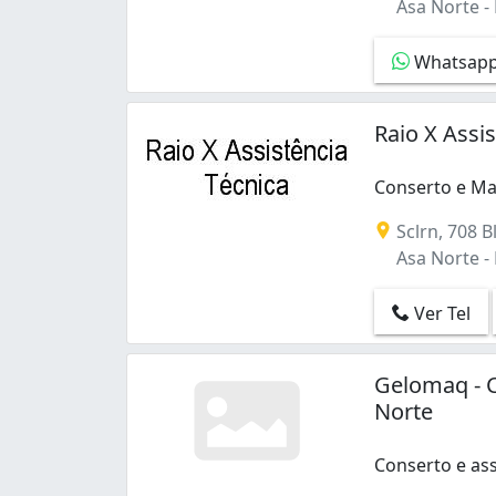
Asa Norte - B
Whatsap
Raio X Assi
Conserto e Ma
Sclrn, 708 Bl
Asa Norte - B
Ver Tel
Gelomaq - C
Norte
Conserto e ass
Conserto e ass