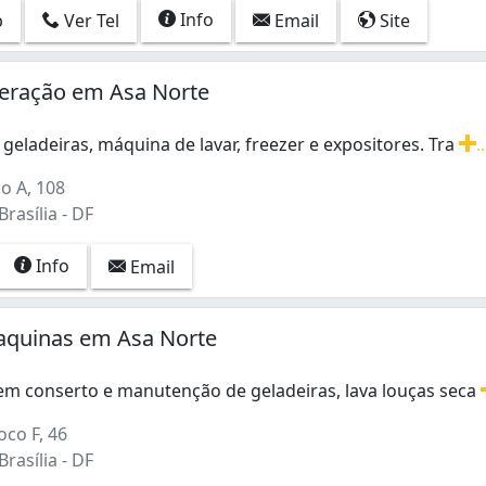
Info
p
Ver Tel
Email
Site
geração em Asa Norte
ras) (2)
geladeiras, máquina de lavar, freezer e expositores. Tra
..
geladeiras, máquina de lavar, freezer e expositores. Tra
o A, 108
rasília - DF
Info
Email
aquinas em Asa Norte
 em conserto e manutenção de geladeiras, lava louças seca
 em conserto e manutenção de geladeiras, lava louças seca
oco F, 46
rasília - DF