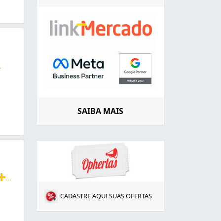
.
balhamos com todas as marcas! Ligue agora, PLANTÃO no Pla
SAIBA MAIS
...
doras, lavadoras e máquinas lava e seca, Brastemp, Electr
CADASTRE AQUI SUAS OFERTAS