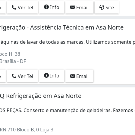
Info
p
Ver Tel
Email
Site
rigeração - Assistência Técnica em Asa Norte
áquinas de lavar de todas as marcas. Utilizamos somente 
quinas de lavar de todas as marcas. Utilizamos somente pe
oco H, 38
rasília - DF
Info
p
Ver Tel
Email
Refrigeração em Asa Norte
 PEÇAS. Conserto e manutenção de geladeiras. Fazemos
PEÇAS. Conserto e manutenção de geladeiras. Fazemos orça
N 710 Bloco B, 0 Loja 3