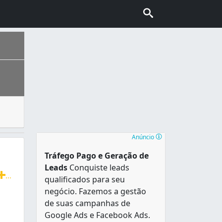
entos e outros produtos que devem ser mantidos em baixa t
 de sotaques do Nordeste, Sudeste, Norte e Sul do país e a
Anúncio
Tráfego Pago e Geração de
Leads
Conquiste leads
...
qualificados para seu
doras, lavadoras e máquinas lava e seca, Brastemp, Electr
negócio. Fazemos a gestão
de suas campanhas de
Google Ads e Facebook Ads.