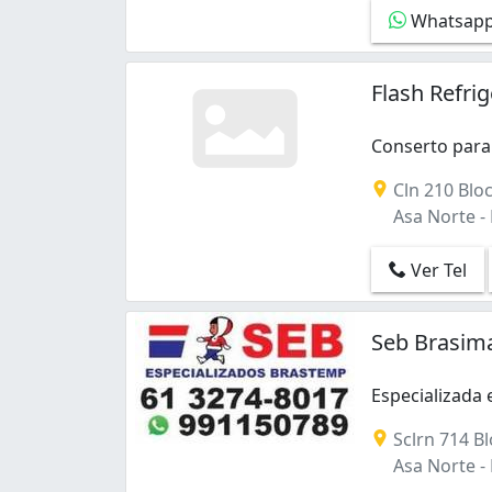
Recanto das Emas (1)
Whatsap
Samambaia Sul (Samambaia) (2)
Sao Sebastião (1)
Flash Refri
Setor Habitacional Arniqueira (Águas Cla
Setor Habitacional Jardim Botânico (1)
Setor Sul (Gama) (1)
Conserto para 
Sobradinho (3)
Conserto para 
Cln 210 Bloc
Sul (Águas Claras) (1)
Asa Norte - B
Taguatinga (1)
Taguatinga Norte (Taguatinga) (2)
Ver Tel
Taguatinga Sul (Taguatinga) (6)
Vila São José (Vicente Pires) (1)
Área Octogonal (1)
Seb Brasim
Especializada
Especializada
Sclrn 714 Bl
Asa Norte - B