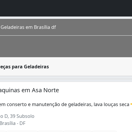
Geladeiras em Brasília df
radores, são máquinas que promovem o resfriamento de alim
eças para Geladeiras
gares, todas as idades e de muitas gerações. É uma mistura
 (18)
Adegas Climatizadas (7)
aquinas em Asa Norte
 em conserto e manutenção de geladeiras, lava louças seca
 em conserto e manutenção de geladeiras, lava louças seca
co D, 39 Subsolo
rasília - DF