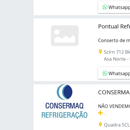
Whatsap
Pontual Ref
Conserto de m
Conserto de má
Sclrn 712 Bl
Asa Norte - B
Whatsap
CONSERMAQ 
NÃO VENDEMOS
...
NÃO VENDEMOS 
Quadra SCLR