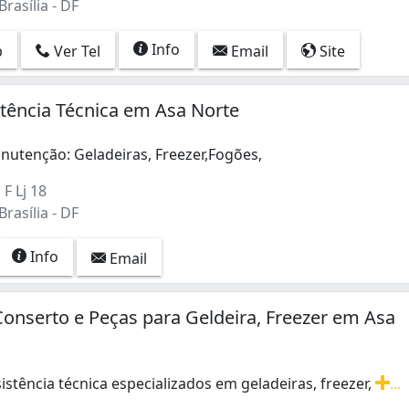
rasília - DF
Info
p
Ver Tel
Email
Site
stência Técnica em Asa Norte
nutenção: Geladeiras, Freezer,Fogões,
 F Lj 18
rasília - DF
Info
Email
onserto e Peças para Geldeira, Freezer em Asa
istência técnica especializados em geladeiras, freezer,
...
istência técnica especializados em geladeiras, freezer, lav