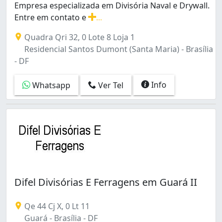
Empresa especializada em Divisória Naval e Drywall.
Setor de Habitações Individuais Norte (1)
Entre em contato e
...
Sobradinho (4)
Empresa especializada em Divisória Naval e Drywall. En
São Sebastião (1)
Quadra Qri 32, 0 Lote 8 Loja 1
Taguatinga (14)
Residencial Santos Dumont (Santa Maria) - Brasília
Taguatinga Norte (1)
- DF
Taguatinga Norte (Taguatinga) (1)
Vila São José (Brazlândia) (1)
Info
Whatsapp
Ver Tel
Zona Industrial (Guará) (2)
Área de Desenvolvimento Econômico (Águas Claras) (
Difel Divisórias E Ferragens em Guará II
Qe 44 Cj X, 0 Lt 11
Guará - Brasília - DF