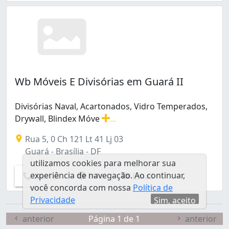
Wb Móveis E Divisórias em Guará II
Divisórias Naval, Acartonados, Vidro Temperados,
Drywall, Blindex Móve
...
Divisórias Naval, Acartonados, Vidro Temperados, Drywal
Rua 5, 0 Ch 121 Lt 41 Lj 03
Guará - Brasília - DF
utilizamos cookies para melhorar sua
experiência de navegação. Ao continuar,
Info
Ver Tel
Email
você concorda com nossa
Política de
Privacidade
Sim, aceito
anterior
Página 1 de 1
anterior