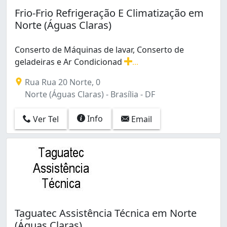
Guará (6)
Frio-Frio Refrigeração E Climatização em
Guará I (1)
Norte (Águas Claras)
Guará II (2)
Norte (Águas Claras) (2)
Conserto de Máquinas de lavar, Conserto de
Planaltina (2)
geladeiras e Ar Condicionad
...
Recanto Das Emas (1)
Conserto de Máquinas de lavar, Conserto de geladeiras
Recanto das Emas (1)
Rua Rua 20 Norte, 0
Samambaia (2)
Norte (Águas Claras) - Brasília - DF
Samambaia Sul (Samambaia) (1)
Santa Maria (1)
Info
Ver Tel
Email
Sao Sebastião (3)
Setor Habitacional Arniqueira (Águas Claras) (2)
Setor Habitacional Vicente Pires (1)
Setor Habitacional Vicente Pires - Trecho 3 (1)
Setor Oeste (Sobradinho II) (1)
Sobradinho (2)
Taguatinga (13)
Taguatec Assistência Técnica em Norte
Taguatinga Norte (Taguatinga) (2)
(Águas Claras)
Taguatinga Sul (Taguatinga) (7)