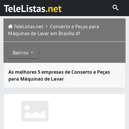
TeleListas.net
Conserto e Peças para
Máquinas de Lavar em Brasília df
Bairros
Uma máquina de lavar é qualquer máquina projetada para l
Bairros
As melhores 5 empresas de Conserto e Peças
Brasília é formada por gente de todos os lugares, todas 
para Máquinas de Lavar
Arapoanga (Planaltina) (1)
Asa Norte (15)
Asa Sul (5)
Ceilândia (5)
Ceilândia Norte (Ceilândia) (3)
Ceilândia Sul (Ceilândia) (1)
Gama (1)