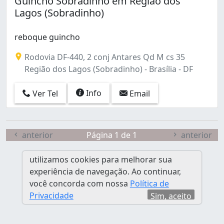
Guincho Sobradinho em Região dos
Ceilândia Norte (Ceilândia) (1)
Lagos (Sobradinho)
Centro (São Sebastião) (1)
Condomínio Mansões Sobradinho (Sobradinho) (1)
reboque guincho
Condomínio Residencial Morada Nobre (Planaltina) (1
Cruzeiro (1)
Rodovia DF-440, 2 conj Antares Qd M cs 35
Cruzeiro Novo (1)
Região dos Lagos (Sobradinho) - Brasília - DF
Estância Mestre D'Armas I (Planaltina) (1)
Gama (2)
Info
Ver Tel
Email
Guará (9)
Guará II (6)
Jardins Mangueiral (jardim Botânico) (1)
anterior
Página 1 de 1
anterior
Núcleo Bandeirante (2)
Paranoá (8)
utilizamos cookies para melhorar sua
Planaltina (6)
experiência de navegação. Ao continuar,
Ponte Alta Norte (gama) (1)
você concorda com nossa
Política de
Recanto Das Emas (1)
Privacidade
Sim, aceito
Recanto das Emas (4)
Região dos Lagos (Sobradinho) (1)
Riacho Fundo (2)