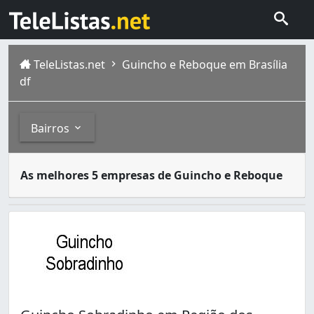
TeleListas.net
Guincho e Reboque em Brasília
df
Bairros
Guincho é um equipamento usado para elevar, içar ou reb
Bairros
As melhores 5 empresas de Guincho e Reboque
Brasília é formada por gente de todos os lugares, todas 
Arapoanga (Planaltina) (2)
Areal (Águas Claras) (1)
Asa Norte (8)
Asa Sul (4)
Brazlândia (1)
Candangolândia (1)
Ceilândia (2)