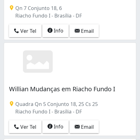
Gama (3)
Qn 7 Conjunto 18, 6
Guará (7)
Riacho Fundo I - Brasília - DF
Guará I (4)
Guará II (3)
Info
Ver Tel
Email
Jardim Roriz (Planaltina) (1)
Maria Antonieta (1)
Norte (Águas Claras) (1)
Núcleo Bandeirante (2)
Park Way (2)
Ponte Alta Norte (gama) (1)
Recanto Das Emas (1)
Riacho Fundo I (3)
Willian Mudanças em Riacho Fundo I
Riacho Fundo II (1)
Samambaia (5)
Quadra Qn 5 Conjunto 18, 25 Cs 25
Samambaia Norte (Samambaia) (5)
Riacho Fundo I - Brasília - DF
Santa Maria (2)
Sao Sebastião (1)
Info
Ver Tel
Email
Setor Habitacional Arniqueira (Águas Claras) (1)
Setor Habitacional Jardim Botânico (1)