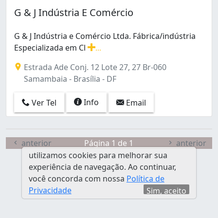
Núcleo Bandeirante (1)
G & J Indústria E Comércio
Park Way (2)
Ponte Alta Norte (gama) (1)
G & J Indústria e Comércio Ltda. Fábrica/indústria
Samambaia (1)
Especializada em Cl
...
Samambaia Norte (Samambaia) (1)
G & J Indústria e Comércio Ltda. Fábrica/indústria Espe
Samambaia Sul (Samambaia) (2)
Estrada Ade Conj. 12 Lote 27, 27 Br-060
Setor Especial (Vila Estrutural) (1)
Samambaia - Brasília - DF
Setor Residencial Leste (Planaltina) (1)
Setor Sudoeste (1)
Info
Ver Tel
Email
Sobradinho (1)
Taguatinga (8)
Taguatinga Norte (Taguatinga) (2)
anterior
Página 1 de 1
anterior
Taguatinga Sul (Taguatinga) (1)
utilizamos cookies para melhorar sua
Zona Industrial (3)
experiência de navegação. Ao continuar,
Zona Industrial (Guará) (6)
você concorda com nossa
Política de
Privacidade
Sim, aceito