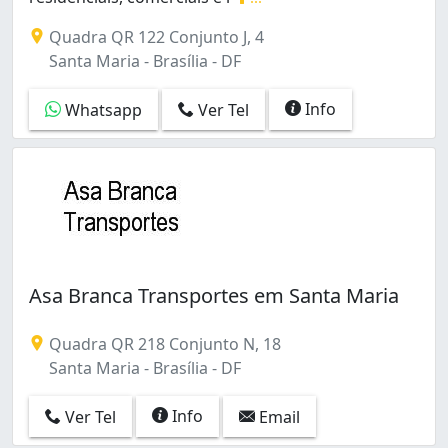
Setor Tradicional (Brazlândia) (1)
A Apocalipse Transportes realiza mudanças residenci
Quadra QR 122 Conjunto J, 4
Setor de Habitações Individuais Sul (1)
Santa Maria - Brasília - DF
Setor de Áreas Isoladas Sul (Núcleo Bandeirante) (1)
Sul (Águas Claras) (1)
Info
Whatsapp
Ver Tel
Taguatinga (11)
Taguatinga Norte (Taguatinga) (4)
Taguatinga Sul (Taguatinga) (4)
Zona Industrial (1)
Zona Industrial (Guará) (3)
Asa Branca Transportes em Santa Maria
Quadra QR 218 Conjunto N, 18
Santa Maria - Brasília - DF
Info
Ver Tel
Email