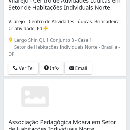
Vilarejo - Centro de Atividades Lúdicas em
Ceilândia (27)
Setor de Habitações Individuais Norte
Ceilândia Centro (Ceilândia) (1)
Ceilândia Norte (Ceilândia) (2)
Vilarejo - Centro de Atividades Lúdicas. Brincadeira,
Ceilândia Sul (Ceilândia) (2)
Criatividade, Ed
...
Cruzeiro (12)
Vilarejo - Centro de Atividades Lúdicas. Brincadeira, Cr
Cruzeiro Velho (1)
Largo Shin Ql, 1 Conjunto 8 - Casa 1
Estância Mestre D'Armas I (Planaltina) (1)
Setor de Habitações Individuais Norte - Brasília -
Gama (10)
DF
Guará (11)
Guará I (4)
Info
Ver Tel
Email
Guará II (2)
Lago Norte (1)
Lago Sul (2)
Núcleo Bandeirante (11)
Paranoá (6)
Planaltina (9)
Ponte Alta Norte (gama) (1)
Associação Pedagógica Moara em Setor
Recanto Das Emas (8)
de Habitações Individuais Norte
Riacho Fundo (6)