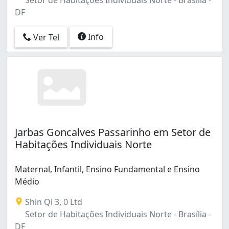
Taguatinga (55)
DF
Taguatinga Centro (1)
Taguatinga Centro (Taguatinga) (1)
Info
Ver Tel
Taguatinga Sul (2)
Taguatinga Sul (Taguatinga) (2)
Vicente Pires (1)
Vila Nova (São Sebastião) (1)
Zona Industrial (1)
Jarbas Goncalves Passarinho em Setor de
Habitações Individuais Norte
Maternal, Infantil, Ensino Fundamental e Ensino
Médio
Shin Qi 3, 0 Ltd
Setor de Habitações Individuais Norte - Brasília -
DF