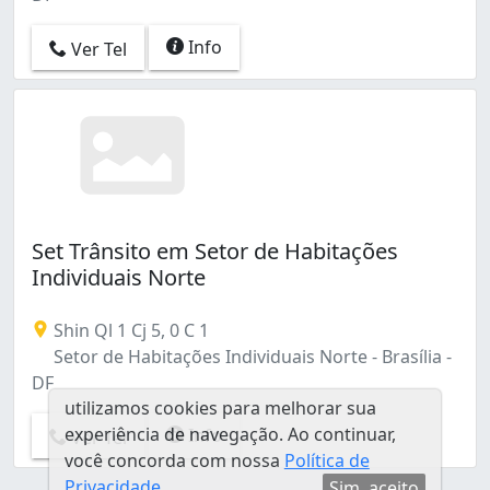
Info
Ver Tel
Set Trânsito em Setor de Habitações
Individuais Norte
Shin Ql 1 Cj 5, 0 C 1
Setor de Habitações Individuais Norte - Brasília -
DF
utilizamos cookies para melhorar sua
experiência de navegação. Ao continuar,
Info
Ver Tel
você concorda com nossa
Política de
Privacidade
Sim, aceito