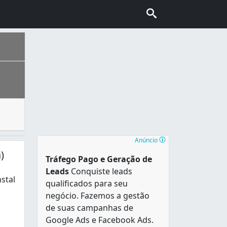
ita busca, mas também muitas dúvidas na hora de fazer a co
 de sotaques do Nordeste, Sudeste, Norte e Sul do país e a
Anúncio
)
Tráfego Pago e Geração de
Leads
Conquiste leads
stal
qualificados para seu
negócio. Fazemos a gestão
alar seu aparelho com comodidade, seriedade, qualidade 
de suas campanhas de
Google Ads e Facebook Ads.