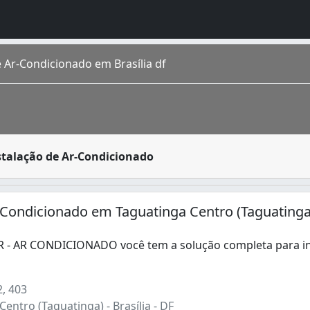
e Ar-Condicionado em Brasília df
no verão, os ares-condicionados são aparelhos que geram mu
stalação de Ar-Condicionado
gares, todas as idades e de muitas gerações. É uma mistura
Condicionado (1)
 Condicionado em Taguatinga Centro (Taguatinga
- AR CONDICIONADO você tem a solução completa para in
- AR CONDICIONADO você tem a solução completa para inst
, 403
1)
entro (Taguatinga) - Brasília - DF