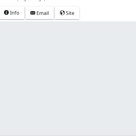
Info
Email
Site
o) (1)