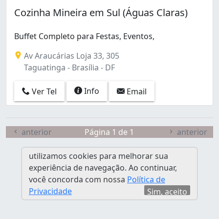
Santa Maria (5)
Cozinha Mineira em Sul (Águas Claras)
Setor Oeste (Gama) (1)
Taguatinga (1)
Buffet Completo para Festas, Eventos,
Taguatinga Norte (Taguatinga) (1)
Taguatinga Sul (Taguatinga) (1)
Av Araucárias Loja 33, 305
Taguatinga - Brasília - DF
Info
Ver Tel
Email
anterior
Página 1 de 1
anterior
utilizamos cookies para melhorar sua
experiência de navegação. Ao continuar,
você concorda com nossa
Política de
Privacidade
Sim, aceito