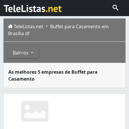
TeleListas.net
Buffet para Casamento em
Brasília df
Bairros
A festa de casamento ainda é uma das celebrações mais v
Bairros
As melhores 5 empresas de Buffet para
Brasília é formada por gente de todos os lugares, todas 
Casamento
Taguatinga
é uma região administrativa do Distrito Fede
Asa Norte (3)
Asa Sul (1)
Ceilândia (3)
Guará II (1)
Norte (Águas Claras) (2)
Ponte Alta Norte (gama) (1)
Recanto das Emas (2)