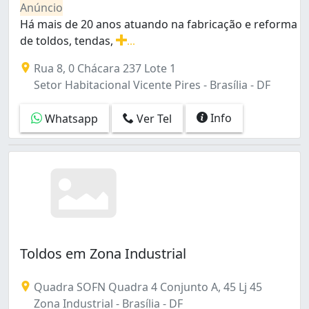
Anúncio
Sobradinho (7)
Há mais de 20 anos atuando na fabricação e reforma
Taguatinga (23)
de toldos, tendas,
...
Taguatinga Norte (1)
Há mais de 20 anos atuando na fabricação e reforma de 
Taguatinga Sul (Taguatinga) (1)
Rua 8, 0 Chácara 237 Lote 1
Zona Industrial (2)
Setor Habitacional Vicente Pires - Brasília - DF
Águas Claras (2)
Área de Desenvolvimento Econômico (Águas Claras) (
Info
Whatsapp
Ver Tel
Toldos em Zona Industrial
Quadra SOFN Quadra 4 Conjunto A, 45 Lj 45
Zona Industrial - Brasília - DF