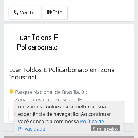
Info
Ver Tel
Luar Toldos E Policarbonato em Zona
Industrial
Parque Nacional de Brasília, 0 c
Zona Industrial - Brasília - DF
utilizamos cookies para melhorar sua
experiência de navegação. Ao continuar,
Info
Ver Tel
Email
você concorda com nossa
Política de
Privacidade
Sim, aceito