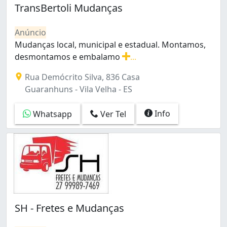
Jardim da Penha (2)
TransBertoli Mudanças
Joana D'arc (2)
Maria Ortiz (4)
Anúncio
Mata da Praia (1)
Mudanças local, municipal e estadual. Montamos,
Romão (2)
desmontamos e embalamo
...
Santa Lúcia (2)
Mudanças local, municipal e estadual. Montamos, d
Rua Demócrito Silva, 836 Casa
Santa Martha (2)
Guaranhuns - Vila Velha - ES
Santo Antônio (1)
Santos Dumont (1)
Info
Whatsapp
Ver Tel
São Cristóvão (2)
São Pedro (1)
de Lourdes (1)
SH - Fretes e Mudanças