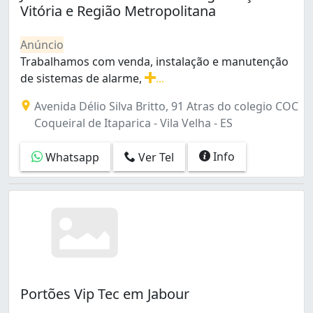
Jucutuquara (1)
Vitória e Região Metropolitana
Resistência (1)
Anúncio
Trabalhamos com venda, instalação e manutenção
de sistemas de alarme,
...
Trabalhamos com venda, instalação e manutenção de sist
Avenida Délio Silva Britto, 91 Atras do colegio COC
Coqueiral de Itaparica - Vila Velha - ES
Info
Whatsapp
Ver Tel
Portões Vip Tec em Jabour