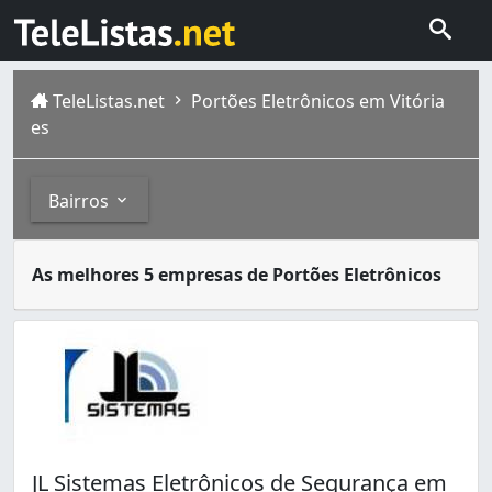
TeleListas.net
Portões Eletrônicos em Vitória
es
Bairros
O portão eletrônico ou portao automatico se tornou item
Bairros
As melhores 5 empresas de Portões Eletrônicos
Vitória é um município do estado do Espírito Santo, onde 
Fradinhos (1)
Ilha de Santa Maria (1)
Ilha do Príncipe (1)
Itararé (2)
Jabour (1)
Jardim Camburi (1)
Jardim da Penha (1)
JL Sistemas Eletrônicos de Segurança em