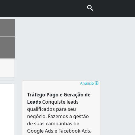
onais e internacionais. Muitas agências trabalham com paco
 uma ilha, a Ilha de Vitória. Conhecida como “Cidade do Sol
Anúncio
Tráfego Pago e Geração de
Leads
Conquiste leads
qualificados para seu
negócio. Fazemos a gestão
de suas campanhas de
Google Ads e Facebook Ads.