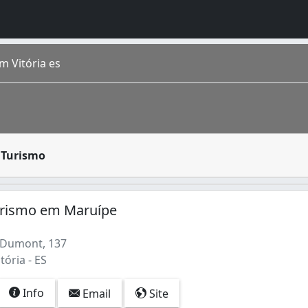
 Vitória es
 curto, médio e longo prazo, para diferentes destinos naci
 Turismo
o Santo, onde a maior parte do município está localizada em
urismo em Maruípe
 Dumont, 137
tória - ES
Info
Email
Site