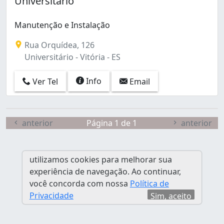
Universitário
Fradinhos (1)
Goiabeiras (4)
Manutenção e Instalação
Gurigica (2)
Ilha de Santa Maria (2)
Rua Orquídea, 126
Ilha do Boi (2)
Universitário - Vitória - ES
Jabour (1)
Jardim Camburi (12)
Info
Ver Tel
Email
Jardim da Penha (10)
Joana D'arc (1)
Maria Ortiz (2)
anterior
Página 1 de 1
anterior
Maruípe (3)
Mata da Praia (1)
Praia do Canto (8)
utilizamos cookies para melhorar sua
Redenção (1)
experiência de navegação. Ao continuar,
República (1)
você concorda com nossa
Política de
Resistência (1)
Privacidade
Sim, aceito
Santa Lúcia (1)
Santa Tereza (2)
Santo Antônio (1)