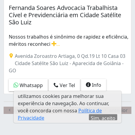
Fernanda Soares Advocacia Trabalhista
Cível e Previdenciária em Cidade Satélite
São Luiz
Nossos trabalhos é sinônimo de rapidez e eficiência,
méritos reconheci
...
Nossos trabalhos é sinônimo de rapidez e eficiência, 
Avenida Zoroastro Artiaga, 0 Qd.19 Lt 10 Casa 03
Cidade Satélite São Luiz - Aparecida de Goiânia -
GO
Info
Whatsapp
Ver Tel
utilizamos cookies para melhorar sua
experiência de navegação. Ao continuar,
anterior
Página 1 de 1
anterior
você concorda com nossa
Política de
Privacidade
Sim, aceito