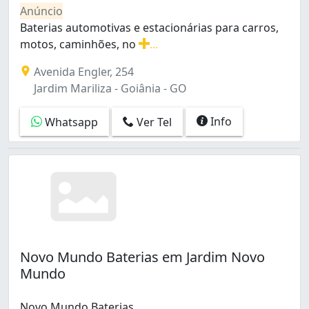
Jardim Atlântico (1)
Anúncio
Jardim Colorado (1)
Baterias automotivas e estacionárias para carros,
Jardim Colorado Extensão (2)
motos, caminhões, no
...
Jardim Europa (1)
Baterias automotivas e estacionárias para carros, mot
Avenida Engler, 254
Jardim Guanabara (2)
Jardim Mariliza - Goiânia - GO
Jardim Mariliza (1)
Jardim Nova Esperança (1)
Info
Whatsapp
Ver Tel
Jardim Novo Mundo (1)
Jardim Planalto (3)
Jardim Santo Antônio (2)
Jardim da Luz (2)
Nossa Senhora de Fátima (1)
Parque Amazônia (1)
Parque Oeste Industrial (2)
Residencial Canadá (1)
Novo Mundo Baterias em Jardim Novo
Residencial Morumbi (1)
Mundo
Residencial Recreio Panorama Extensão (1)
Residencial São Marcos (1)
Residencial Vereda dos Buritis (1)
Novo Mundo Baterias