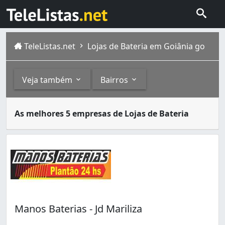
TeleListas.net
Lojas de Bateria em Goiânia go
Veja também
Bairros
Baterias automotivas são usadas para fornecer energia el
Outros
Bairros
As melhores 5 empresas de Lojas de Bateria
Goiânia é a capital de Goiás, com população estimada em 
Oficinas Mecânicas (20)
Aeroviário (2)
Peças e Serviços para Automóveis (15)
Capuava (1)
Cidade Jardim (5)
Condomínio Santa Rita (1)
Conjunto Guadalajara (1)
Esplanada do Anicuns (1)
Jardim América (4)
Manos Baterias - Jd Mariliza
Jardim Ana Lúcia (1)