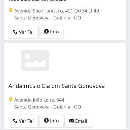
Setor Criméia Leste (1)
Avenida São Francisco, 421 Qd 34 Lt 49
Setor Leste Vila Nova (2)
Santa Genoveva - Goiânia - GO
Setor Marista (1)
Setor Morada do Sol (1)
Info
Ver Tel
Setor Norte Ferroviário (1)
Setor Pedro Ludovico (5)
Setor Sol Nascente (1)
Setor Sudoeste (2)
Setor dos Funcionários (1)
Vila Clemente (2)
Vila Irany (1)
Vila Pedroso (1)
Andaimes e Cia em Santa Genoveva
Avenida João Leite, 644
Santa Genoveva - Goiânia - GO
Info
Ver Tel
Email