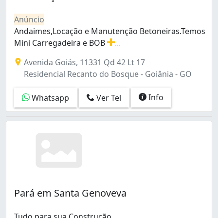
Jardim Itaipu (1)
Jardim Novo Mundo (10)
Anúncio
Jardim Planalto (1)
Andaimes,Locação e Manutenção Betoneiras.Temos
Jardim Presidente (2)
Mini Carregadeira e BOB
...
Jardim Santo Antônio (4)
Andaimes,Locação e Manutenção Betoneiras.Temos Mini C
Avenida Goiás, 11331 Qd 42 Lt 17
Jardim das Aroeiras (1)
Residencial Recanto do Bosque - Goiânia - GO
Jardim das Esmeraldas (1)
Moinho dos Ventos (1)
Info
Whatsapp
Ver Tel
Parque Amazônia (4)
Parque Oeste Industrial (2)
Parque das Amendoeiras (3)
Residencial Eli Forte (1)
Residencial Orlando Morais (1)
Residencial Recanto do Bosque (4)
Residencial Ville de France (1)
Rodoviário (1)
Pará em Santa Genoveva
Santa Genoveva (3)
Setor Bueno (4)
Setor Coimbra (3)
Tudo para sua Construção