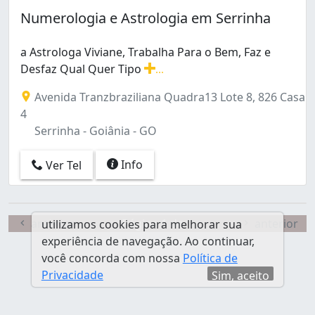
Jardim Novo Mundo (1)
Numerologia e Astrologia em Serrinha
Jardim Planalto (1)
Jardim Vila Boa (1)
a Astrologa Viviane, Trabalha Para o Bem, Faz e
Jardim Vitória (1)
Desfaz Qual Quer Tipo
...
Jardim das Esmeraldas (1)
a Astrologa Viviane, Trabalha Para o Bem, Faz e Desfaz
Nova Suíça (1)
Avenida Tranzbraziliana Quadra13 Lote 8, 826 Casa
Parque Amazônia (1)
4
Parque Anhanguera (2)
Serrinha - Goiânia - GO
Parque Santa Rita (1)
Residencial Eldorado (1)
Info
Ver Tel
Serrinha (1)
Setor Bueno (1)
Setor Campinas (4)
anterior
Página 1 de 1
anterior
utilizamos cookies para melhorar sua
Setor Castelo Branco (3)
experiência de navegação. Ao continuar,
Setor Central (5)
você concorda com nossa
Política de
Setor Coimbra (1)
Privacidade
Sim, aceito
Setor Faiçalville (2)
Setor Leste Universitário (1)
Setor Leste Vila Nova (1)