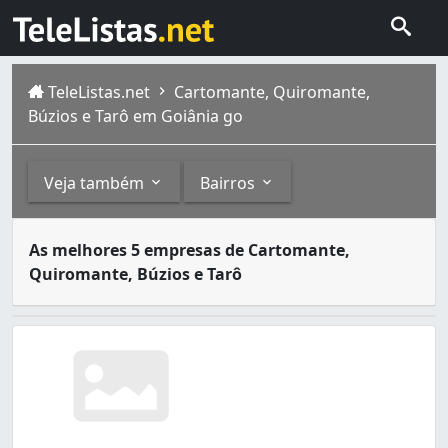
TeleListas.net
Cartomante, Quiromante,
Búzios e Tarô em Goiânia go
Veja também
Bairros
Cartomancia, búzios, quiromancia e tarô são algumas prát
Outros
Bairros
As melhores 5 empresas de Cartomante,
Goiânia é a capital de Goiás, com população estimada em 
Quiromante, Búzios e Tarô
Astrologia (1)
Cidade Jardim (1)
Jardim América (13)
Jardim Atlântico (2)
Jardim Balneário Meia Ponte (1)
Jardim Diamantina (1)
Jardim Europa (1)
Jardim Fonte Nova (2)