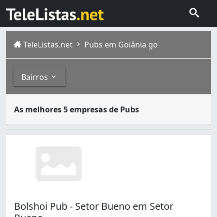
TeleListas.net
Pubs em Goiânia go
Bairros
Pubs são locais em que são vendidas bebidas alcoólicas,
Bairros
As melhores 5 empresas de Pubs
Goiânia é a capital de Goiás, com população estimada em 
Jardim América (2)
Setor Bueno (1)
Vila Redenção (1)
Bolshoi Pub - Setor Bueno em Setor