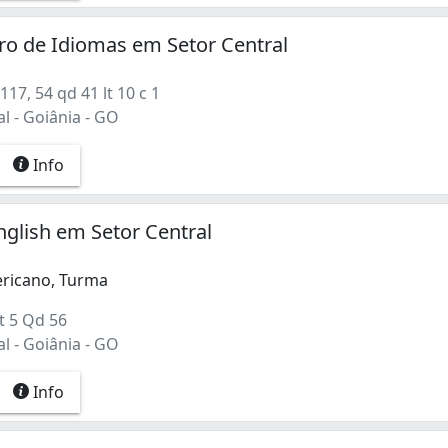
o de Idiomas em Setor Central
17, 54 qd 41 lt 10 c 1
l - Goiânia - GO
Info
glish em Setor Central
ricano, Turma
t 5 Qd 56
l - Goiânia - GO
Info