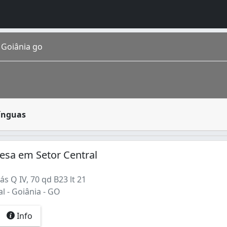
 Goiânia go
ão estabelecimentos que têm o intuito de ensinar uma outra
Línguas
 estimada em 1 448 639 de habitantes segundo IBGE 2016. Co
lesa em Setor Central
s Q IV, 70 qd B23 lt 21
l - Goiânia - GO
Info