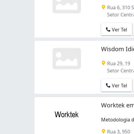
Sítio de Recreio Mansões Bernardo Sayã
Rua 6, 310 
Vila Bela (1)
Setor Centra
Vila Itatiaia (1)
Vila Maria José (1)
Vila Redenção (1)
Ver Tel
Vila São João (3)
Wisdom Idi
Rua 29, 19
Setor Centra
Ver Tel
Worktek em
Metodologia d
Rua 3, 950