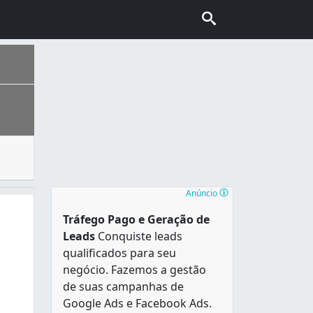
 língua, a pessoas que queiram ampliar seus conhecimentos 
nhecida também como “Capital do Cerrado”. É a segunda cidad
Anúncio
Tráfego Pago e Geração de
Leads
Conquiste leads
qualificados para seu
negócio. Fazemos a gestão
de suas campanhas de
Google Ads e Facebook Ads.