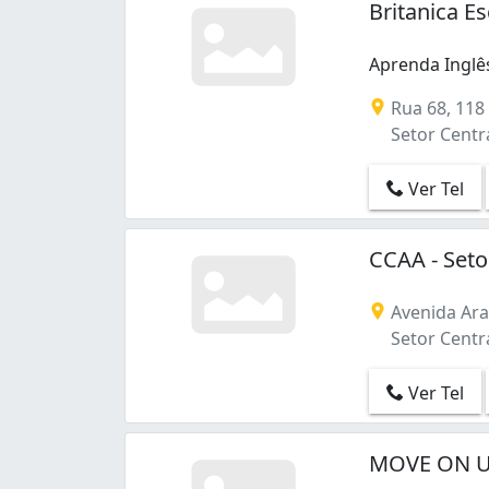
Britanica E
Setor Bela Vista (2)
Setor Bueno (22)
Aprenda Inglê
Setor Campinas (3)
Aprenda Inglê
Setor Central (8)
Rua 68, 118 
Setor Coimbra (4)
Setor Centra
Setor Jaó (1)
Setor Leste Universitário (2)
Ver Tel
Setor Leste Vila Nova (15)
Setor Marechal Rondon (1)
Setor Marista (16)
CCAA - Seto
Setor Novo Horizonte (1)
Setor Oeste (26)
Avenida Ara
Setor Pedro Ludovico (3)
Setor Centra
Setor Santos Dumont (1)
Setor Sudoeste (3)
Ver Tel
Setor Sul (10)
Setor São José (1)
MOVE ON UP
Setor Urias Magalhães (3)