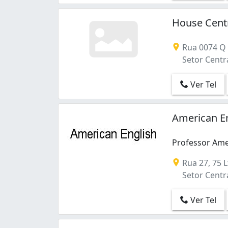
Jardim Bela Vista (1)
Jardim Brasil (1)
House Centr
Jardim Goiás (7)
Jardim Nova Esperança (1)
Rua 0074 Q 1
Jardim Novo Mundo (1)
Setor Centra
Jardim Planalto (2)
Jardim da Luz (1)
Ver Tel
Jardim das Hortências (1)
Loteamento Celina Park (5)
Nova Suíça (8)
American En
Parque Amazônia (1)
Parque Atheneu (1)
Professor Ame
Parque Eldorado Oeste (1)
Rua 27, 75 L
Residencial Alphaville Flamboyant (1)
Setor Centra
Residencial Eldorado (2)
Santa Genoveva (1)
Ver Tel
Santo Hilário (1)
Serrinha (2)
Setor Aeroporto (2)