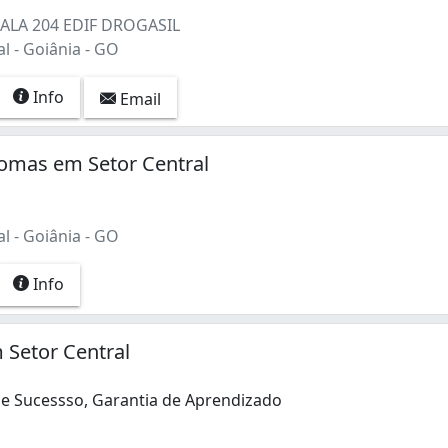
o (1)
SALA 204 EDIF DROGASIL
l - Goiânia - GO
Info
Email
omas em Setor Central
l - Goiânia - GO
Info
 Setor Central
e Sucessso, Garantia de Aprendizado