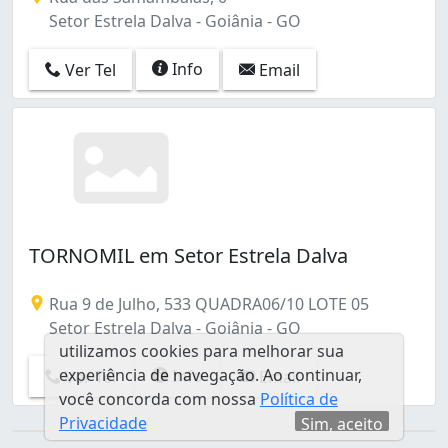
Jardim Califórnia (1)
Setor Estrela Dalva - Goiânia - GO
Jardim Diamantina (1)
Jardim Europa (28)
Info
Ver Tel
Email
Jardim Fonte Nova (1)
Jardim Goiás (2)
Jardim Guanabara (9)
Jardim Imperial (2)
Jardim Itaipu (1)
Jardim Leblon (1)
Jardim Liberdade (2)
TORNOMIL em Setor Estrela Dalva
Jardim Mariliza (4)
Jardim Marques de Abreu (3)
Rua 9 de Julho, 533 QUADRA06/10 LOTE 05
Jardim Nova Esperança (3)
Setor Estrela Dalva - Goiânia - GO
Jardim Novo Mundo (20)
utilizamos cookies para melhorar sua
Jardim Petrópolis (19)
experiência de navegação. Ao continuar,
Info
Ver Tel
Email
Jardim Planalto (20)
você concorda com nossa
Política de
Jardim Presidente (8)
Privacidade
Sim, aceito
Jardim Santa Cecília (1)