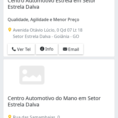
Centro Automotivo Estrela em Setor
Condomínio Marlene (1)
Estrela Dalva
Condomínio Rio Branco (1)
Conjunto Cachoeira Dourada (1)
Qualidade, Agilidade e Menor Preço
Conjunto Palmares (1)
Conjunto Primavera (1)
Avenida Otávio Lúcio, 0 Qd 07 Lt 18
Conjunto Residencial Aruanã I (1)
Setor Estrela Dalva - Goiânia - GO
Conjunto Vera Cruz (3)
Esplanada do Anicuns (9)
Info
Ver Tel
Email
Goiá (1)
Goiânia 2 (1)
Industrial Mooca (1)
Ipiranga (9)
Jardim América (41)
Jardim Ana Lúcia (2)
Jardim Atlântico (4)
Centro Automotivo do Mano em Setor
Jardim Balneário Meia Ponte (3)
Estrela Dalva
Jardim Bela Vista (3)
Jardim Botânico (1)
Jardim Brasil (4)
Rua das Samambaias, 0