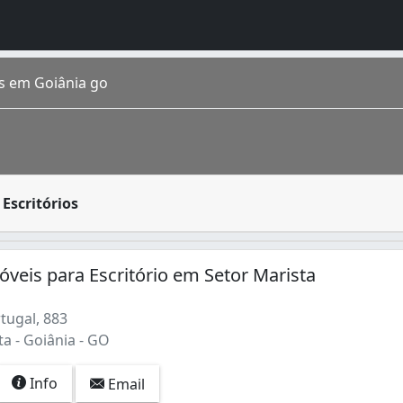
s em Goiânia go
a, que podem ser feitas de madeira, alumínio, e outros mat
Escritórios
 estimada em 1 448 639 de habitantes segundo IBGE 2016. Co
óveis para Escritório em Setor Marista
tugal, 883
a - Goiânia - GO
Info
Email