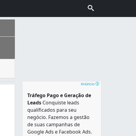
eriais, e são utilizados para diversos fins. Há muitas loj
nhecida também como “Capital do Cerrado”. É a segunda cidad
Anúncio
Tráfego Pago e Geração de
Leads
Conquiste leads
qualificados para seu
negócio. Fazemos a gestão
de suas campanhas de
Google Ads e Facebook Ads.