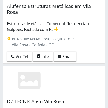
Jardim Itaipu (1)
Alufensa Estruturas Metálicas em Vila
Jardim Novo Mundo (1)
Rosa
Jardim Planalto (1)
Jardim Presidente (1)
Estruturas Metálicas: Comercial, Residencial e
Parque Flamboyant (1)
Galpões, Fachada com Pa
...
Parque das Amendoeiras (1)
Estruturas Metálicas: Comercial, Residencial e Galpões
Residencial Recanto do Bosque (1)
Rua Guimarães Lima, 56 Qd 7 Lt 11
Santo Hilário II (1)
Vila Rosa - Goiânia - GO
Setor Bela Vista (1)
Setor Bueno (1)
Info
Ver Tel
Email
Setor Central (1)
Setor Centro Oeste (5)
Setor Coimbra (3)
Setor Criméia Leste (1)
Setor Faiçalville (1)
Setor Leste Vila Nova (1)
Setor Marista (1)
DZ TECNICA em Vila Rosa
Setor Negrão de Lima (1)
Setor Pedro Ludovico (2)