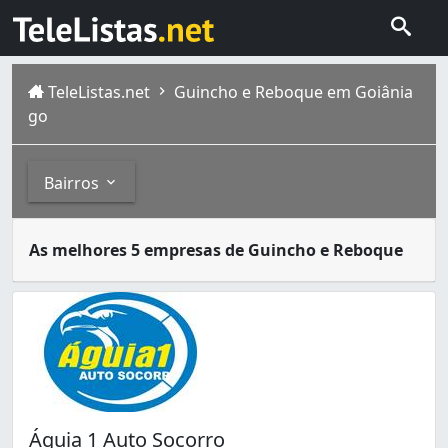
TeleListas.net
Guincho e Reboque em Goiânia
go
Bairros
Guincho é um equipamento usado para elevar, içar ou reb
Bairros
As melhores 5 empresas de Guincho e Reboque
Goiânia é a capital de Goiás, com população estimada em 
Capuava (2)
Cidade Jardim (2)
Condomínio Santa Rita (1)
Conjunto Vera Cruz (1)
Granja Cruzeiro do Sul (2)
Jardim América (4)
Jardim Ana Lúcia (1)
Águia 1 Auto Socorro