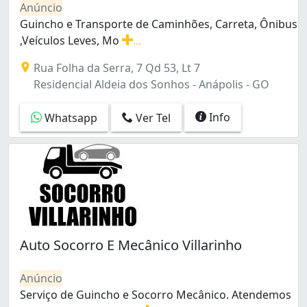
Anúncio
Parque Anhanguera II (2)
Guincho e Transporte de Caminhões, Carreta, Ônibus
Parque Atheneu (3)
,Veículos Leves, Mo
...
Parque Industrial Paulista (1)
Guincho e Transporte de Caminhões, Carreta, Ônibus ,
Parque Oeste Industrial (2)
Rua Folha da Serra, 7 Qd 53, Lt 7
Parque das Flores (1)
Residencial Aldeia dos Sonhos - Anápolis - GO
Residencial Eldorado Expansão (1)
Residencial Felicidade (1)
Info
Whatsapp
Ver Tel
Residencial Goiânia Viva (3)
Residencial Itamaracá (1)
Residencial Itália (3)
Residencial Morumbi (1)
Residencial Petrópolis (1)
Residencial Recanto do Bosque (1)
Residencial Ville de France (1)
Santa Genoveva (1)
Auto Socorro E Mecânico Villarinho
Setor Aeroporto (3)
Setor Bueno (4)
Anúncio
Setor Castelo Branco (1)
Serviço de Guincho e Socorro Mecânico. Atendemos