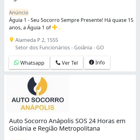
Jardim Balneário Meia Ponte (4)
Jardim Bela Vista (1)
Anúncio
Jardim Clarissa (2)
Águia 1 - Seu Socorro Sempre Presente! Há quase 15
Jardim Colorado (1)
anos, a Águia 1 of
...
Jardim Curitiba (1)
Águia 1 - Seu Socorro Sempre Presente! Há quase 15 an
Alameda P 2, 1555
Jardim Europa (2)
Setor dos Funcionários - Goiânia - GO
Jardim Goiás (2)
Jardim Guanabara (1)
Info
Whatsapp
Ver Tel
Jardim Marques de Abreu (1)
Jardim Nova Esperança (3)
Jardim Novo Mundo (1)
Jardim Petrópolis (3)
Jardim Planalto (1)
Jardim Santo Antônio (1)
Loteamento Alphaville Residencial (1)
Loteamento Celina Park (1)
Auto Socorro Anápolis SOS 24 Horas em
Loteamento Tropical Verde (1)
Goiânia e Região Metropolitana
Nossa Senhora de Fátima (1)
Parque Amazônia (2)