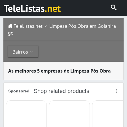
TeleListas.net
Limpeza Pós Obra em Goianira
go
Bairros
O serviço de limpeza pós-obra é fundamental após a const
Bairros
As melhores 5 empresas de Limpeza Pós Obra
Goianira é um município brasileiro do estado de Goiás. 
Parque das Camelias (1)