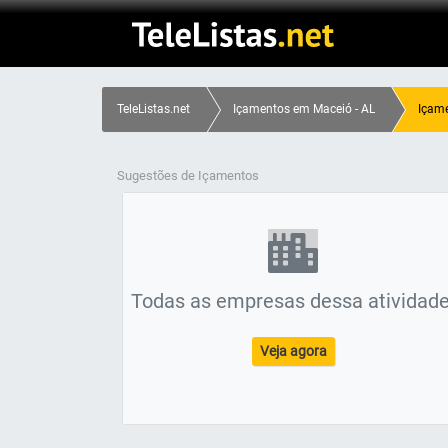
TeleListas.net
Içamentos em Maceió - AL
Içame
Sugestões de Içamentos
Todas as empresas dessa atividade
Veja agora