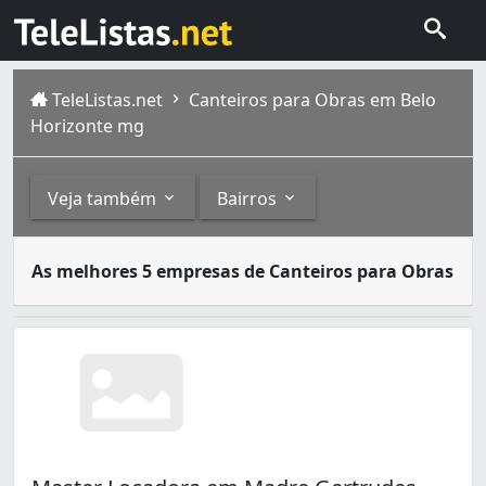
TeleListas.net
Canteiros para Obras em Belo
Horizonte mg
Veja também
Bairros
Canteiro para obra é o local de uma construção onde os m
Outros
Bairros
As melhores 5 empresas de Canteiros para Obras
Belo Horizonte é um município brasileiro, capital do est
Container (1)
Aeroporto (1)
Bandeirantes (Pampulha) (1)
Centro (1)
Madre Gertrudes (1)
Nova Cintra (3)