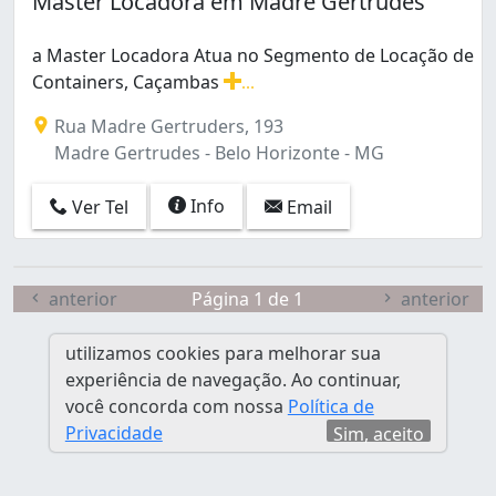
Master Locadora em Madre Gertrudes
a Master Locadora Atua no Segmento de Locação de
Containers, Caçambas
...
a Master Locadora Atua no Segmento de Locação de C
Rua Madre Gertruders, 193
Madre Gertrudes - Belo Horizonte - MG
Info
Ver Tel
Email
anterior
Página 1 de 1
anterior
utilizamos cookies para melhorar sua
experiência de navegação. Ao continuar,
você concorda com nossa
Política de
Privacidade
Sim, aceito