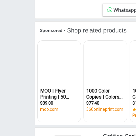
Laranjeiras (2)
Whatsap
Monte Verde (1)
Niterói (1)
Parque das Acácias (1)
Santa Cruz (2)
Senhora das Graças (2)
São Salvador (1)
Vila Universal (1)
Vila das Flores (1)