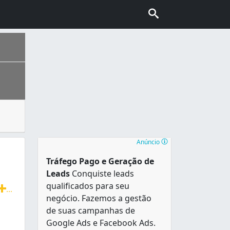
serviços de design gráfico e pós-impressão, tais como: aca
ação estimada de 412.003 betinenses. A região se consolido
Anúncio
Tráfego Pago e Geração de
Leads
Conquiste leads
qualificados para seu
...
negócio. Fazemos a gestão
são digital. Tudo em comunicação visual e impressão digit
de suas campanhas de
Google Ads e Facebook Ads.