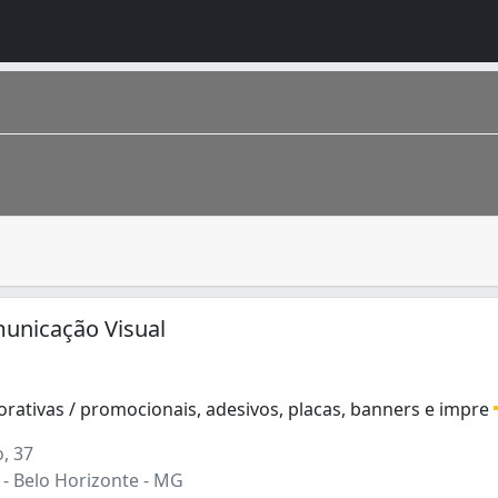
estação de serviços de impressão, podendo oferecer também 
ais, conhecida como “Cidade industrial”, possui hoje popul
unicação Visual
(1)
rativas / promocionais, adesivos, placas, banners e impre
ativas / promocionais, adesivos, placas, banners e impres
, 37
 - Belo Horizonte - MG