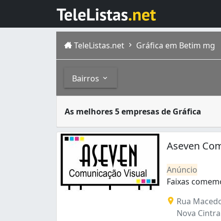
TeleListas.net
Gráfica em Betim mg
Bairros
Gráficas são empresas especializadas na pr
Bairros
As melhores 5 empresas de Gráfica
Betim é um município do estado de Minas Ger
Angola (1)
Brasiléia (3)
Aseven Com
Centro (11)
Distrito Industrial Jardim Piemont Norte 
Anúncio
Filadélfia (1)
Faixas comemo
Ingá (1)
Faixas comemor
Rua Macedo
Jardim Teresópolis (4)
Nova Cintra
Jardim das Alterosas - 2ª Seção (2)