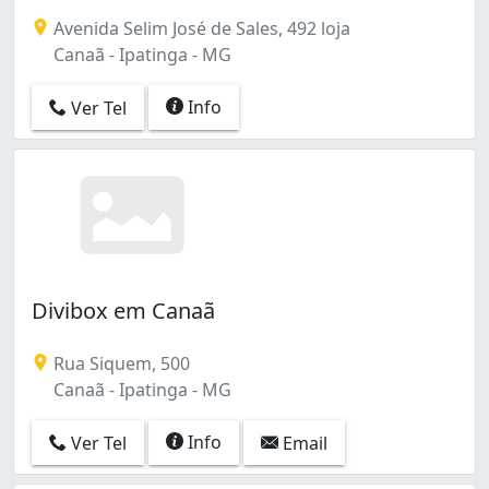
Granjas Vagalume (1)
Avenida Selim José de Sales, 492 loja
Horto (1)
Canaã - Ipatinga - MG
Ideal (2)
Iguaçu (3)
Info
Ver Tel
Jardim Panorama (2)
Veneza (3)
Vila Celeste (3)
Divibox em Canaã
Rua Siquem, 500
Canaã - Ipatinga - MG
Info
Ver Tel
Email