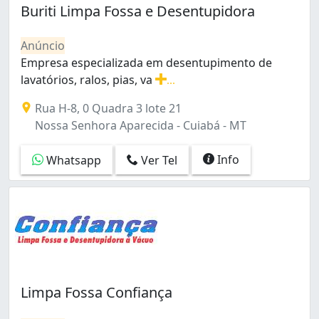
Jardim Santa Isabel (1)
Buriti Limpa Fossa e Desentupidora
Jardim Universitário (2)
Jardim Vitória (1)
Anúncio
Morada da Serra (2)
Empresa especializada em desentupimento de
Nossa Senhora Aparecida (2)
lavatórios, ralos, pias, va
...
Parque Georgia (4)
Empresa especializada em desentupimento de lavatórios,
Rua H-8, 0 Quadra 3 lote 21
Porto (1)
Nossa Senhora Aparecida - Cuiabá - MT
Poção (1)
Praeiro (1)
Info
Whatsapp
Ver Tel
Santa Cruz (1)
São José (1)
Tijucal (1)
Limpa Fossa Confiança