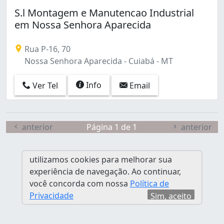
Distrito Industrial (2)
S.l Montagem e Manutencao Industrial
Dom Aquino (1)
em Nossa Senhora Aparecida
Dom Bosco (1)
Duque de Caxias (1)
Rua P-16, 70
Jardim Petrópolis (1)
Nossa Senhora Aparecida - Cuiabá - MT
Jardim Presidente (1)
Jardim União (1)
Info
Ver Tel
Email
Jardim Vitória (1)
Jardim das Américas (1)
Morada da Serra (1)
Nossa Senhora Aparecida (1)
anterior
Página 1 de 1
anterior
Novo Terceiro (2)
Parque Ohara (3)
utilizamos cookies para melhorar sua
Pascoal Ramos (1)
experiência de navegação. Ao continuar,
Porto (1)
você concorda com nossa
Política de
Poção (1)
Privacidade
Sim, aceito
Quilombo (1)
Real Parque (1)
São José (2)