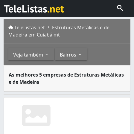
TeleListas.net
Estruturas Metálicas e de
Madeira em Cuiabá mt
Veja também
Bairros
Estruturas metálicas são estruturas formadas por associa
Outros
Bairros
As melhores 5 empresas de Estruturas Metálicas
Cuiabá é capital do Mato Grosso , estado brasileiro loc
e de Madeira
Andaimes (1)
Altos do Coxipó (15)
Alvorada (1)
Boa Esperança (2)
Cidade Alta (2)
Coophamil (1)
Coophema (8)
Coxipó (2)