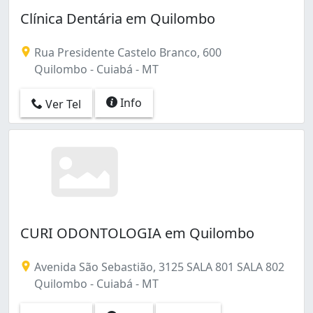
Novo Terceiro (2)
Clínica Dentária em Quilombo
Parque Atalaia (1)
Parque Cuiabá (4)
Parque Ohara (1)
Rua Presidente Castelo Branco, 600
Pedra 90 (11)
Quilombo - Cuiabá - MT
Pico do Amor (2)
Popular (6)
Info
Ver Tel
Porto (9)
Poção (2)
Primeiro de Março (1)
Quilombo (17)
Recanto dos Pássaros (1)
Renascer (1)
Residencial Concadoro (3)
CURI ODONTOLOGIA em Quilombo
Residencial Coxipó (1)
Residencial Santorini (1)
Avenida São Sebastião, 3125 SALA 801 SALA 802
Ribeirão da Ponte (2)
Quilombo - Cuiabá - MT
Ribeirão do Lipa (1)
Santa Helena (1)