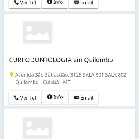
Info
Ver Tel
Email
Santa Rosa (4)
Tancredo Neves (8)
Terceiro (2)
Tijucal (7)
Vista Alegre (1)
CURI ODONTOLOGIA em Quilombo
Avenida São Sebastião, 3125 SALA 801 SALA 802
Quilombo - Cuiabá - MT
Info
Ver Tel
Email