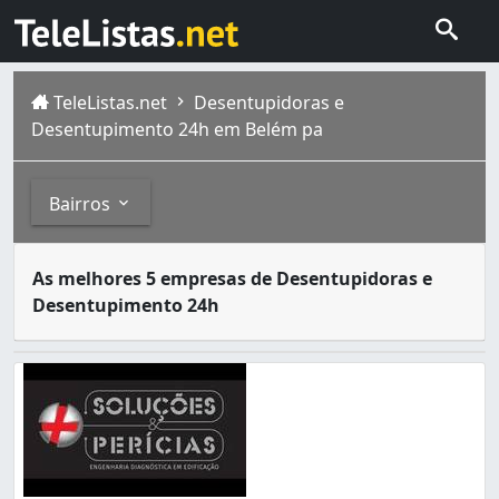
TeleListas.net
Desentupidoras e
Desentupimento 24h em Belém pa
Bairros
O serviço de desentupimento pode ser requerido por resi
Bairros
As melhores 5 empresas de Desentupidoras e
Belém , ou Belém do Pará como também e conhecida, é um 
Desentupimento 24h
Agulha (Icoaraci) (1)
Canudos (1)
Marambaia (1)
São Brás (1)