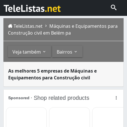
TeleListas.net
Máquinas e Equipamentos para
Construção civil em Belém pa
Veja também
Bairros
Equipamentos para construção são usados em obras e ref
Outros
Bairros
As melhores 5 empresas de Máquinas e
Belém , ou Belém do Pará como também e conhecida, é um 
Equipamentos para Construção civil
Andaimes (2)
Marambaia (1)
Máquinas e Equipamentos para Compactação do Solo
Nazaré (1)
Sacramenta (1)
São Brás (1)