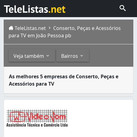
TeleListas.net
Conserto, Peças e Acessórios
para TV em João Pessoa pb
Veja também
Bairros
Aparelhos de televisão podem ocasionalmente apresentar 
Outros
Bairros
As melhores 5 empresas de Conserto, Peças e
João Pessoa é a cidade mais populosa do estado da Paraíb
Acessórios para TV
Conserto e Peças para Eletrodomésticos (3)
Bessa (1)
Centro (1)
Cristo Redentor (1)
Cruz das Armas (1)
Estados (1)
Manaíra (4)
Miramar (1)