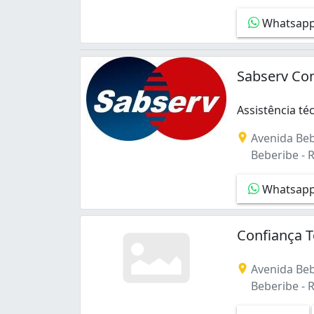
Casa Amarela (1)
Whatsap
Coelhos (1)
Cordeiro (1)
Curado (1)
Sabserv Con
Graças (1)
Ilha Joana Bezerra (1)
Imbiribeira (4)
Assistência té
Ipsep (5)
Assistência té
Avenida Beb
Iputinga (1)
Beberibe - R
Jardim São Paulo (5)
Mustardinha (2)
Whatsap
Pina (4)
Prado (1)
San Martin (1)
Confiança T
Sancho (1)
Santo Antônio (1)
Avenida Beb
São José (16)
Beberibe - R
Tamarineira (1)
Torre (1)