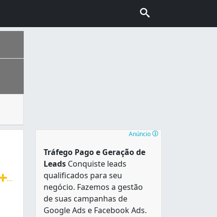
ão seja feita periodicamente. Após algum tempo de uso, qu
os em uma área de 217,494 km². Sua Região Metropolitana é
Anúncio
Tráfego Pago e Geração de
Leads
Conquiste leads
qualificados para seu
...
negócio. Fazemos a gestão
, bebedouros e máquinas de lavar. Trabalhamos com todas a
de suas campanhas de
Google Ads e Facebook Ads.