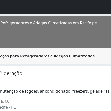
Refrigeradores e Adegas Climatizadas em Recife pe
ode ocasionalmente apresentar defeitos caso a manutenção n
eças para Refrigeradores e Adegas Climatizadas
s antigas do pais, possui 1.599.513 habitantes, distribuíd
Condicionado (1)
frigeração
nutenção de fogões, ar condicionado, freezers, geladeiras
utenção de fogões, ar condicionado, freezers, geladeiras
ã, 68
cife - PE