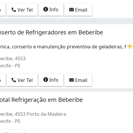
Info
p
Ver Tel
Email
serto de Refrigeradores em Beberibe
cnica, conserto e manutenção preventiva de geladeiras, f
cnica, conserto e manutenção preventiva de geladeiras, fr
eribe, 4553
ecife - PE
Info
p
Ver Tel
Email
otal Refrigeração em Beberibe
eribe, 4553 Porto da Madeira
ecife - PE