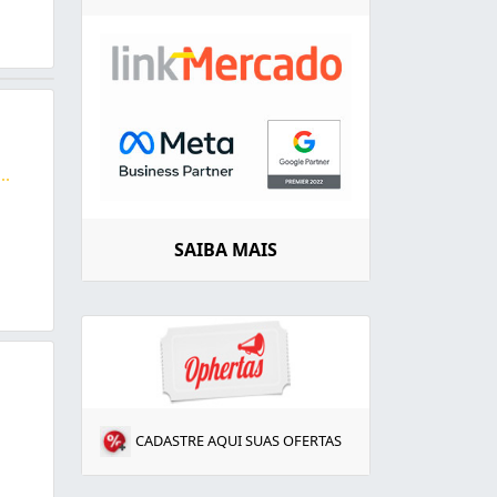
...
eezers, frigobar e refrigeradores em geral. Garantia de at
SAIBA MAIS
CADASTRE AQUI SUAS OFERTAS