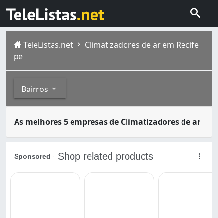
TeleListas.net
Climatizadores de ar em Recife
pe
Bairros
Climatizadores de ar são aparelhos que proporcionam conf
Bairros
As melhores 5 empresas de Climatizadores de ar
O Recife, considerada uma das capitais mais antigas do 
Afogados (1)
Campo Grande (1)
Caçote (1)
Dois Unidos (1)
Encruzilhada (1)
Imbiribeira (1)
Ipsep (1)